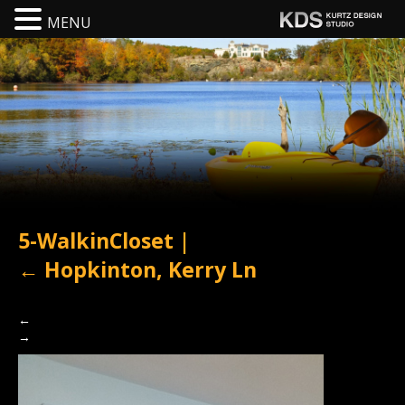
MENU
5-WalkinCloset
|
←
Hopkinton, Kerry Ln
←
→